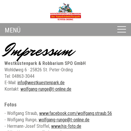
Toggle
MENÜ
navigation
Impressum
Westküstenpark & Robbarium SPO GmbH
Wohldweg 6 · 25826 St. Peter-Ording
Tel: 04863-3044
E-Mail:
info@westkuestenpark.de
Kontakt:
wolfgang-runge@t-online.de
Fotos
- Wolfgang Straub,
www.facebook.com/wolfgang.straub.56
- Wolfgang Runge,
wolfgang-runge@t-online.de
- Hermann-Josef Stoffel,
www.hjs-foto.de