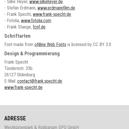
- Silke Heyer,
www.silkeheyer.de
- Stefan Erdmann,
www.erdmannfilm.de
- Frank Specht,
www.frank-specht.de
- Fotolia,
www.fotolia.com
- Frank Staege,
fcnf.de
Schriftarten
Font made from
oNline Web Fonts
is licensed by CC BY 3.0
Design & Programmierung
Frank Specht
Tondernstr. 33b
26127 Oldenburg
E-Mail:
contact@frank.specht.de
www.frank-specht.de
ADRESSE
Westküstenpark & Robbarium SPO GmbH